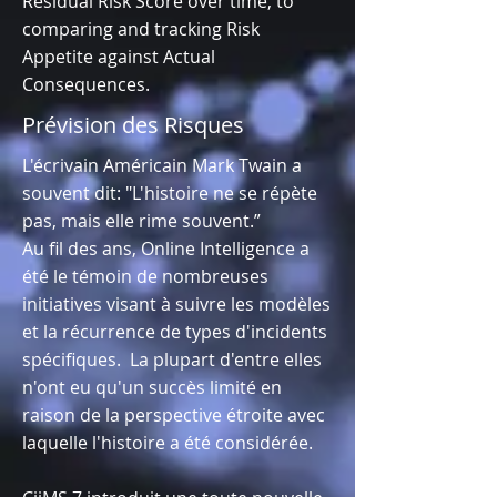
Residual Risk Score over time, to
comparing and tracking Risk
Appetite against Actual
Consequences.
Prévision des Risques
L'écrivain Américain Mark Twain a
souvent dit: "L'histoire ne se répète
pas, mais elle rime souvent.”
Au fil des ans, Online Intelligence a
été le témoin de nombreuses
initiatives visant à suivre les modèles
et la récurrence de types d'incidents
spécifiques. La plupart d'entre elles
n'ont eu qu'un succès limité en
raison de la perspective étroite avec
laquelle l'histoire a été considérée.