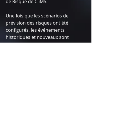
de Risque de CiiMS.
Une fois que les scénarios de
prévision des risques ont été
configurés, les événements
historiques et nouveaux sont
périodiquement évalués pour
déterminer s'ils correspondent aux
critères d'un scénario, en tenant
compte des détails de l'événement
ainsi que des considérations
spatiales et temporelles. Ces
événements sont appelés
"Événements d'Impact".
La capacité de prévision de CiiMS 7
consolide ensuite tous les
événements d'impact jusqu'à un