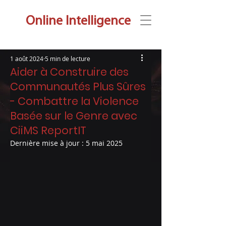
Onli
ne Intelligence
1 août 2024
5 min de lecture
Aider à Construire des
Communautés Plus Sûres
- Combattre la Violence
Basée sur le Genre avec
CiiMS ReportIT
Dernière mise à jour :
5 mai 2025