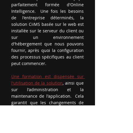
parfaitement formée d'Online 
Intelligence.  Une fois les besoins 
de l'entreprise déterminés, la 
solution CiiMS basée sur le web est 
installée sur le serveur du client ou 
sur un environnement 
d'hébergement que nous pouvons 
fournir, après quoi la configuration 
des processus spécifiques au client 
peut commencer.
Une formation est dispensée sur 
l'utilisation de la solution
, ainsi que 
sur l'administration et la 
maintenance de l'application.  Cela 
garantit que les changements de 
processus et de procédures 
peuvent être facilités par le client 
lui-même, ce qui favorise 
l'indépendance vis-à-vis d'un 