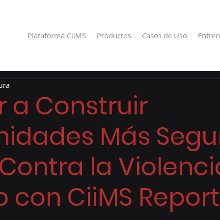
Plataforma CiiMS
Productos
Casos de Uso
Entre
ura
 a Construir
idades Más Segur
Contra la Violenci
 con CiiMS Report