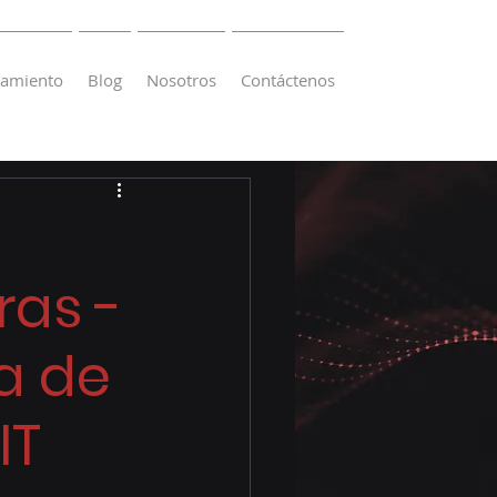
namiento
Blog
Nosotros
Contáctenos
as -
a de
IT