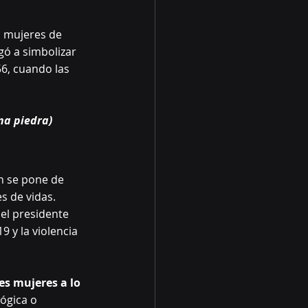
as mujeres de 
gó a simbolizar 
56, cuando las 
na piedra)
n se pone de 
s de vidas. 
el presidente 
y la violencia 
es mujeres a lo 
ógica o 