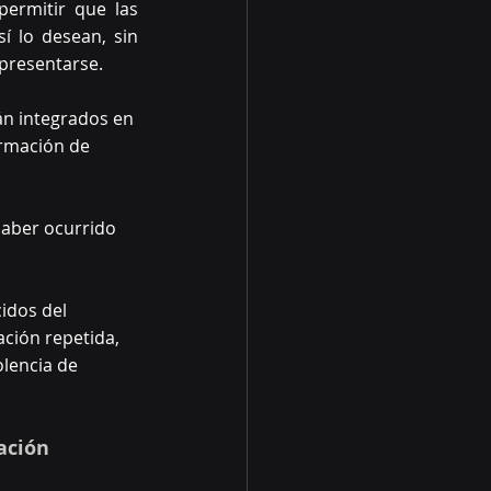
ermitir que las 
 lo desean, sin 
 presentarse.
tán integrados en 
ormación de 
haber ocurrido 
idos del 
ación repetida, 
lencia de 
ación 