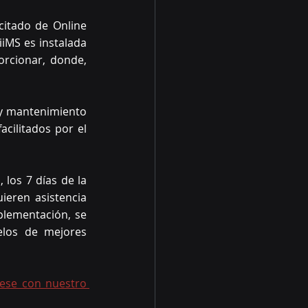
itado de Online 
iMS es instalada 
rcionar, donde, 
 y mantenimiento 
cilitados por el 
los 7 días de la 
eren asistencia 
plementación, se 
elos de mejores 
ese con nuestro 