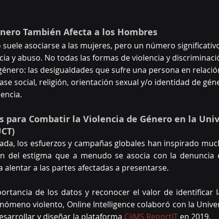
énero También Afecta a los Hombres
o suele asociarse a las mujeres, pero un número significati
cia y abuso. No todas las formas de violencia y discriminaci
género: las desigualdades que sufre una persona en relación
ase social, religión, orientación sexual y/o identidad de gé
encia.
s para Combatir la Violencia de Género en la Univ
UCT)
ada, los esfuerzos y campañas globales han inspirado mucha
ón del estigma que a menudo se asocia con la denuncia d
a alentar a las partes afectadas a presentarse.
rtancia de los datos y reconocer el valor de identificar la
enómeno violento, Online Intelligence colaboró con la Unive
sarrollar y diseñar la plataforma 
CiiMS ReportIT
 en 2019.