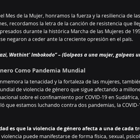
el Mes de la Mujer, honramos la fuerza y ​​la resiliencia de l
s, recordamos la letra de la canción de resistencia que lle
expresados ​​durante la histórica Marcha de las Mujeres de 19
se negaron a ceder ante la creciente opresión en el país.
azi, Wathint' Imbokodo” – (Golpeas a una mujer, golpeas u
Género Como Pandemia Mundial
onmemora la tenacidad y la fortaleza de las mujeres, tambié
undial de violencia de género que sigue afectando a millone
acional sobre el confinamiento por COVID-19 en Sudáfrica, 
ó que estamos luchando contra dos pandemias, la COVID-19 
ad es que la violencia de género afecta a una de cada tr
a violencia puede manifestarse de forma física, sexual, psicol